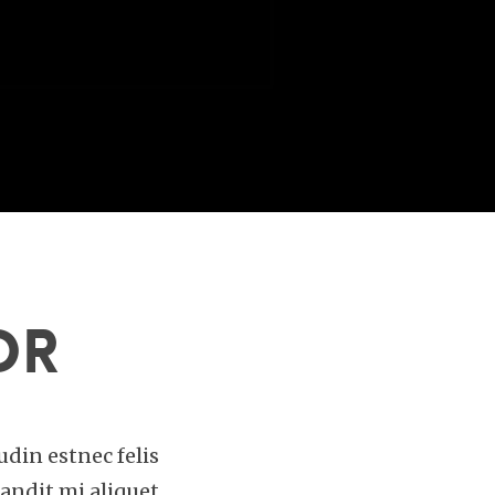
or
udin estnec felis
andit mi aliquet