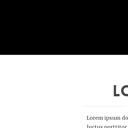
L
Lorem ipsum dolo
luctus porttito