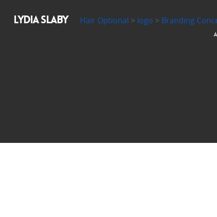
LYDIA SLABY
Hair Optional
>
logo
>
Branding Conc