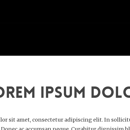
orem ipsum dol
r sit amet, consectetur adipiscing elit. In sollicit
r. Donec ac accumsan neque. Curabitur dignissim bl